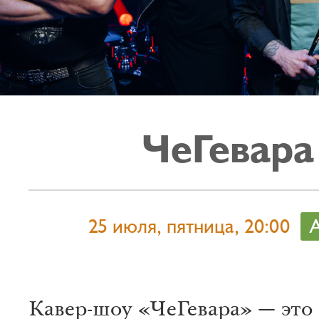
ЧеГевара
25 июля, пятница, 20:00
Кавер-шоу «ЧеГевара» — это