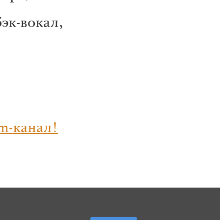
эк-вокал,
m-канал!