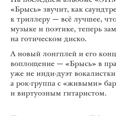
На последнем альбоме «ЭП
«Брысь» звучит, как саундтр
к триллеру — всё лучшее, чт
музыке и поэтике, теперь за
на готическом диско.
А новый лонгплей и его кон
воплощение — «Брысь» в пра
уже не инди-дуэт вокалистки 
а рок-группа с «живыми» ба
и виртуозным гитаристом.