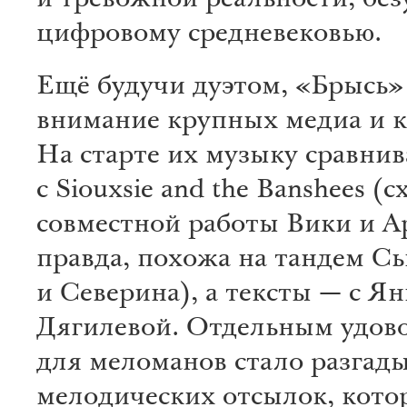
и тревожной реальности, бе
цифровому средневековью.
Ещё будучи дуэтом, «Брысь»
внимание крупных медиа и к
На старте их музыку сравни
с Siouxsie and the Banshees (с
совместной работы Вики и А
правда, похожа на тандем С
и Северина), а тексты — с Я
Дягилевой. Отдельным удов
для меломанов стало разгад
мелодических отсылок, кот