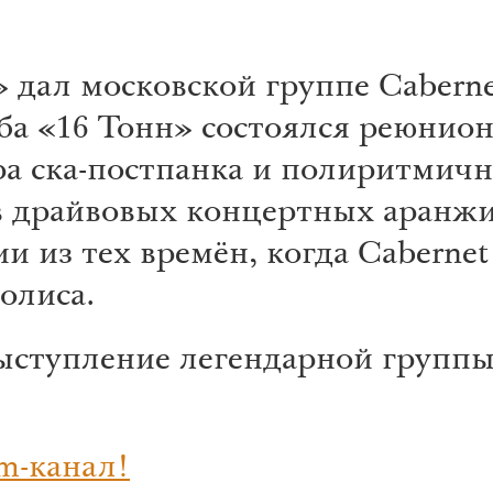
 дал московской группе Caberne
ба «16 Тонн» состоялся реюнион
ера ска-постпанка и полиритмич
 в драйвовых концертных аранжи
 из тех времён, когда Caberne
олиса.
ыступление легендарной группы
m-канал!