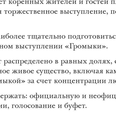
т коренных жителей и гостей п
ся торжественное выступление, 
наиболее тщательно подготовитьс
нном выступлении «Громыки».
т распределено в равных долях,
ное живое существо, включая ка
омыкой» за счет концентрации л
держать: официальную и неофиц
и, голосование и буфет.