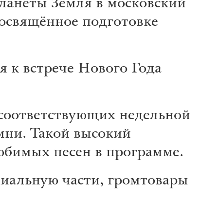
ланеты Земля в московский
посвящённое подготовке
я к встрече Нового Года
 соответствующих недельной
мни. Такой высокий
юбимых песен в программе.
иальную части, громтовары