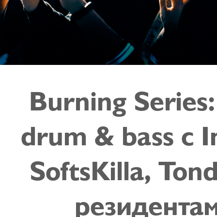
Burning Series
drum & bass с I
SoftsKilla, Ton
резидента