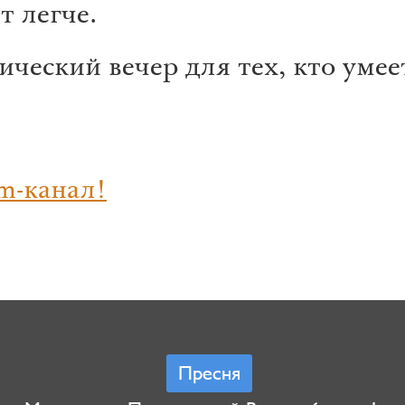
т легче.
ческий вечер для тех, кто умеет
m-канал!
Пресня