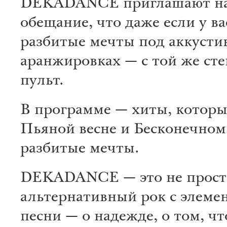
DEKADANCE приглашают на ак
обещание, что даже если у ва
разбитые мечты под аккустик
аранжировках — с той же ст
пульт.
В программе — хиты, которые
Пьяной весне и Бесконечном 
разбитые мечты.
DEKADANCE — это не просто 
альтернативный рок с элеме
песни — о надежде, о том, чт