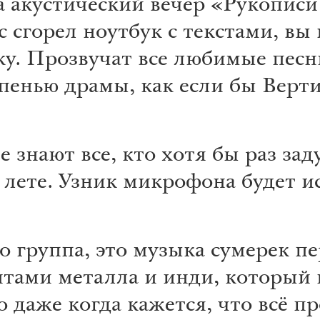
устический вечер «Рукописи н
с сгорел ноутбук с текстами, вы
у. Прозвучат все любимые песни
епенью драмы, как если бы Верт
 знают все, кто хотя бы раз за
лете. Узник микрофона будет и
группа, это музыка сумерек пе
нтами металла и инди, который 
о даже когда кажется, что всё п