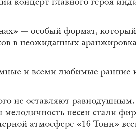
ий концерт главного героя инди
нах» — особый формат, который 
ков в неожиданных аранжировка
умные и всеми любимые ранние 
го не оставляют равнодушным.
я мелодичность песен стали фи
мерной атмосфере «16 Тонн» всег