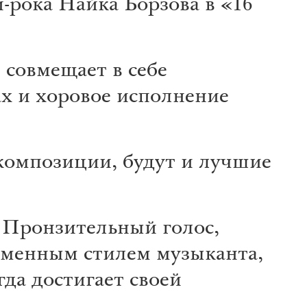
-рока Найка Борзова в «16
совмещает в себе
х и хоровое исполнение
композиции, будут и лучшие
 Пронзительный голос,
рменным стилем музыканта,
да достигает своей