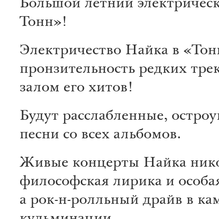
Большой летний электрическ
Тонн»!
Электричество Найка в «Тон
пронзительность редких тре
залом его хитов!
Будут расслабленные, остро
песни со всех альбомов.
Живые концерты Найка нико
философская лирика и особа
а рок-н-ролльный драйв в ка