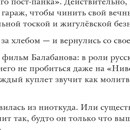
о пост-панка». Действительно, 
гараж, чтобы чинить свой вечны
ьной тоской и жигулёвской безн
 за хлебом — и вернулись со сво
фильм Балабанова: в роли русск
 него не пробиться даже на «Нив
аждый куплет звучит как молитв
лась из ниоткуда. Или существ
т так, будто он только что выш