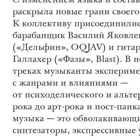
С изменением языка и состав
раскрыла новые грани своего
К коллективу присоединили
барабанщик Василий Яковле
(«Дельфин», OQJAV) и гита
Галлахер («Фазы», Blast). В 
треках музыканты эксперим
с жанрами и влияниями —
от психоделического и альт
рока до арт-рока и пост-панк
музыка — это обволакивающ
синтезаторы, экспрессивные 