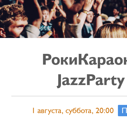
РокиКарао
JazzParty
1 августа, суббота, 20:00
П