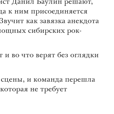
ист Данил Баулин решают,
ода к ним присоединяется
вучит как завязка анекдота
 мощных сибирских рок-
и во что верят без оглядки
 сцены, и команда перешла
которая не требует