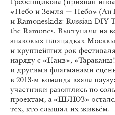
Гребенщикова (признан иноа
«Небо и Земля — Небо» (Ан
и Ramoneskidz: Russian DIY Tr
the Ramones. Выступали на в
знаковых площадках Москв
и крупнейших рок-фестивал
наряду с «Наив», «Тараканы
и другими флагманами сцен
в 2013-м команда взяла паузу
участники разошлись по сол
проектам, а «ШЛЮЗ» осталс
тех, кто слышал их живьём.