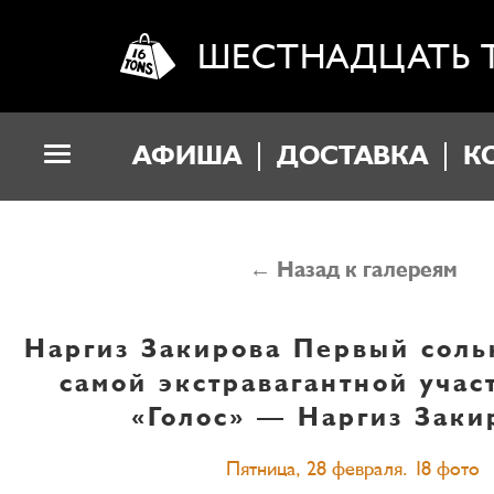
ШЕСТНАДЦАТЬ 
АФИША
ДОСТАВКА
К
← Назад к галереям
Наргиз Закирова
Первый соль
самой экстравагантной уча
«Голос» — Наргиз Заки
Пятница, 28 февраля. 18 фото